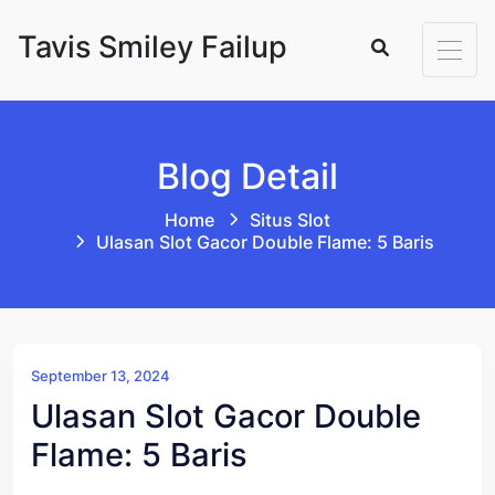
Skip to content
Tavis Smiley Failup
Blog Detail
Home
Situs Slot
Ulasan Slot Gacor Double Flame: 5 Baris
September 13, 2024
Ulasan Slot Gacor Double
Flame: 5 Baris