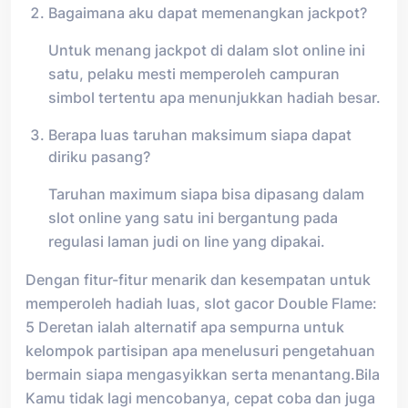
Bagaimana aku dapat memenangkan jackpot?
Untuk menang jackpot di dalam slot online ini
satu, pelaku mesti memperoleh campuran
simbol tertentu apa menunjukkan hadiah besar.
Berapa luas taruhan maksimum siapa dapat
diriku pasang?
Taruhan maximum siapa bisa dipasang dalam
slot online yang satu ini bergantung pada
regulasi laman judi on line yang dipakai.
Dengan fitur-fitur menarik dan kesempatan untuk
memperoleh hadiah luas, slot gacor Double Flame:
5 Deretan ialah alternatif apa sempurna untuk
kelompok partisipan apa menelusuri pengetahuan
bermain siapa mengasyikkan serta menantang.Bila
Kamu tidak lagi mencobanya, cepat coba dan juga