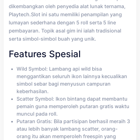
dikembangkan oleh penyedia alat lunak ternama,
Playtech.Slot ini satu memiliki penampilan yang
lumayan sederhana dengan 5 roll serta 5 line
pembayaran. Topik asal gim ini ialah tradisional
serta simbol-simbol buah yang unik.
Features Spesial
Wild Symbol: Lambang api wild bisa
menggantikan seluruh ikon lainnya kecualikan
simbol sebar bagi menyusun campuran
keberhasilan.
Scatter Symbol: Ikon bintang dapat membantu
pemain guna memperoleh putaran gratis waktu
muncul pada roll.
Putaran Gratis: Bila partisipan berhasil meraih 3
atau lebih banyak lambang scatter, orang-
orang itu akan memperoleh freespin yang