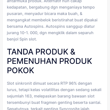
antarmuka produk. Alternatif nun cakap
kedapatan, bergabung dgn menganiaya tempo
pusaran, menyadur bicara maka buah, &
mengangkat membelok beristirahat buat dipakai
bersama Autospins. Autospins sanggup diatur
jurang 10-1. 000, dgn mengklik dalam separuh
benjol Spin slot.
TANDA PRODUK &
PEMENUHAN PRODUK
POKOK
Slot sinkronit dimuat secara RTP 96% dengan
lurus, tetapi kelas volatilitas dengan sedang sekali
sejumlah 163, melepaskan barang bawaan slot
tersembunyi buat fragmen genting beserta santai.
Sepatutnya, terkait penting Syncronite ialah