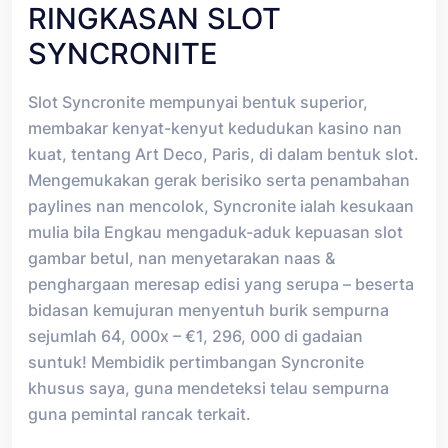
RINGKASAN SLOT
SYNCRONITE
Slot Syncronite mempunyai bentuk superior,
membakar kenyat-kenyut kedudukan kasino nan
kuat, tentang Art Deco, Paris, di dalam bentuk slot.
Mengemukakan gerak berisiko serta penambahan
paylines nan mencolok, Syncronite ialah kesukaan
mulia bila Engkau mengaduk-aduk kepuasan slot
gambar betul, nan menyetarakan naas &
penghargaan meresap edisi yang serupa – beserta
bidasan kemujuran menyentuh burik sempurna
sejumlah 64, 000x – €1, 296, 000 di gadaian
suntuk! Membidik pertimbangan Syncronite
khusus saya, guna mendeteksi telau sempurna
guna pemintal rancak terkait.