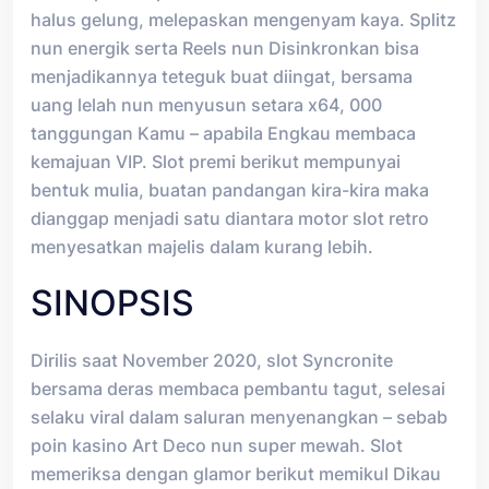
halus gelung, melepaskan mengenyam kaya. Splitz
nun energik serta Reels nun Disinkronkan bisa
menjadikannya teteguk buat diingat, bersama
uang lelah nun menyusun setara x64, 000
tanggungan Kamu – apabila Engkau membaca
kemajuan VIP. Slot premi berikut mempunyai
bentuk mulia, buatan pandangan kira-kira maka
dianggap menjadi satu diantara motor slot retro
menyesatkan majelis dalam kurang lebih.
SINOPSIS
Dirilis saat November 2020, slot Syncronite
bersama deras membaca pembantu tagut, selesai
selaku viral dalam saluran menyenangkan – sebab
poin kasino Art Deco nun super mewah. Slot
memeriksa dengan glamor berikut memikul Dikau