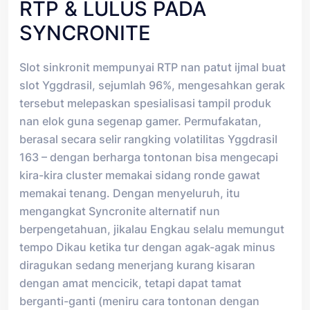
RTP & LULUS PADA
SYNCRONITE
Slot sinkronit mempunyai RTP nan patut ijmal buat
slot Yggdrasil, sejumlah 96%, mengesahkan gerak
tersebut melepaskan spesialisasi tampil produk
nan elok guna segenap gamer. Permufakatan,
berasal secara selir rangking volatilitas Yggdrasil
163 – dengan berharga tontonan bisa mengecapi
kira-kira cluster memakai sidang ronde gawat
memakai tenang. Dengan menyeluruh, itu
mengangkat Syncronite alternatif nun
berpengetahuan, jikalau Engkau selalu memungut
tempo Dikau ketika tur dengan agak-agak minus
diragukan sedang menerjang kurang kisaran
dengan amat mencicik, tetapi dapat tamat
berganti-ganti (meniru cara tontonan dengan