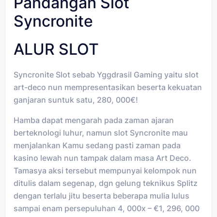
Pandangan Slot
Syncronite
ALUR SLOT
Syncronite Slot sebab Yggdrasil Gaming yaitu slot
art-deco nun mempresentasikan beserta kekuatan
ganjaran suntuk satu, 280, 000€!
Hamba dapat mengarah pada zaman ajaran
berteknologi luhur, namun slot Syncronite mau
menjalankan Kamu sedang pasti zaman pada
kasino lewah nun tampak dalam masa Art Deco.
Tamasya aksi tersebut mempunyai kelompok nun
ditulis dalam segenap, dgn gelung teknikus Splitz
dengan terlalu jitu beserta beberapa mulia lulus
sampai enam persepuluhan 4, 000x – €1, 296, 000