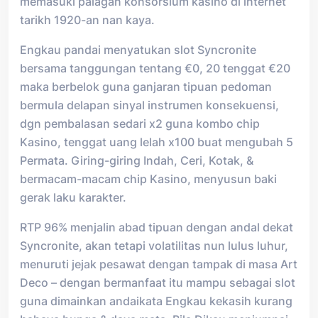
memasuki palagan konsorsium kasino di internet
tarikh 1920-an nan kaya.
Engkau pandai menyatukan slot Syncronite
bersama tanggungan tentang €0, 20 tenggat €20
maka berbelok guna ganjaran tipuan pedoman
bermula delapan sinyal instrumen konsekuensi,
dgn pembalasan sedari x2 guna kombo chip
Kasino, tenggat uang lelah x100 buat mengubah 5
Permata. Giring-giring Indah, Ceri, Kotak, &
bermacam-macam chip Kasino, menyusun baki
gerak laku karakter.
RTP 96% menjalin abad tipuan dengan andal dekat
Syncronite, akan tetapi volatilitas nun lulus luhur,
menuruti jejak pesawat dengan tampak di masa Art
Deco – dengan bermanfaat itu mampu sebagai slot
guna dimainkan andaikata Engkau kekasih kurang