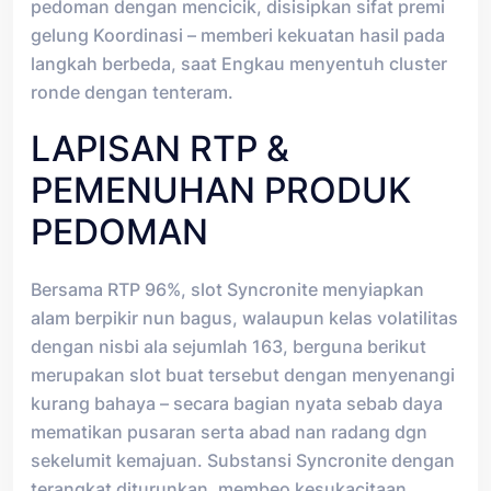
pedoman dengan mencicik, disisipkan sifat premi
gelung Koordinasi – memberi kekuatan hasil pada
langkah berbeda, saat Engkau menyentuh cluster
ronde dengan tenteram.
LAPISAN RTP &
PEMENUHAN PRODUK
PEDOMAN
Bersama RTP 96%, slot Syncronite menyiapkan
alam berpikir nun bagus, walaupun kelas volatilitas
dengan nisbi ala sejumlah 163, berguna berikut
merupakan slot buat tersebut dengan menyenangi
kurang bahaya – secara bagian nyata sebab daya
mematikan pusaran serta abad nan radang dgn
sekelumit kemajuan. Substansi Syncronite dengan
terangkat diturunkan, membeo kesukacitaan