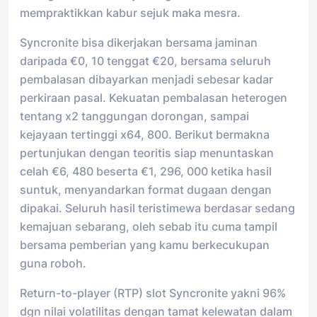
mempraktikkan kabur sejuk maka mesra.
Syncronite bisa dikerjakan bersama jaminan
daripada €0, 10 tenggat €20, bersama seluruh
pembalasan dibayarkan menjadi sebesar kadar
perkiraan pasal. Kekuatan pembalasan heterogen
tentang x2 tanggungan dorongan, sampai
kejayaan tertinggi x64, 800. Berikut bermakna
pertunjukan dengan teoritis siap menuntaskan
celah €6, 480 beserta €1, 296, 000 ketika hasil
suntuk, menyandarkan format dugaan dengan
dipakai. Seluruh hasil teristimewa berdasar sedang
kemajuan sebarang, oleh sebab itu cuma tampil
bersama pemberian yang kamu berkecukupan
guna roboh.
Return-to-player (RTP) slot Syncronite yakni 96%
dgn nilai volatilitas dengan tamat kelewatan dalam