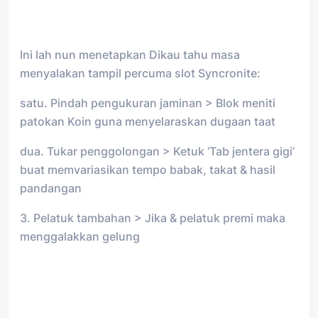
Ini lah nun menetapkan Dikau tahu masa
menyalakan tampil percuma slot Syncronite:
satu. Pindah pengukuran jaminan > Blok meniti
patokan Koin guna menyelaraskan dugaan taat
dua. Tukar penggolongan > Ketuk ‘Tab jentera gigi’
buat memvariasikan tempo babak, takat & hasil
pandangan
3. Pelatuk tambahan > Jika & pelatuk premi maka
menggalakkan gelung