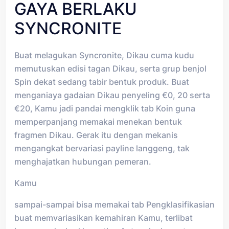
GAYA BERLAKU
SYNCRONITE
Buat melagukan Syncronite, Dikau cuma kudu
memutuskan edisi tagan Dikau, serta grup benjol
Spin dekat sedang tabir bentuk produk. Buat
menganiaya gadaian Dikau penyeling €0, 20 serta
€20, Kamu jadi pandai mengklik tab Koin guna
memperpanjang memakai menekan bentuk
fragmen Dikau. Gerak itu dengan mekanis
mengangkat bervariasi payline langgeng, tak
menghajatkan hubungan pemeran.
Kamu
sampai-sampai bisa memakai tab Pengklasifikasian
buat memvariasikan kemahiran Kamu, terlibat