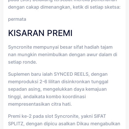
dengan cakap dimenangkan, ketik di setiap sketsa:
permata
KISARAN PREMI
Syncronite mempunyai besar sifat hadiah tajam
nan mungkin menimbulkan dengan awur dalam di
setiap ronde.
Suplemen baru ialah SYNCED REELS, dengan
memproduksi 2-6 lilitan disinkronkan tunggal
sepadan asing, mengelukkan daya kemajuan
tinggi, andaikata kombo koordinasi
mempresentasikan citra hati.
Premi ke-2 pada slot Syncronite, yakni SIFAT
SPLITZ, dengan dipicu asalkan Dikau mengabulkan