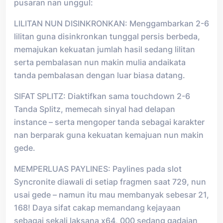
pusaran nan unggul:
LILITAN NUN DISINKRONKAN: Menggambarkan 2-6
lilitan guna disinkronkan tunggal persis berbeda,
memajukan kekuatan jumlah hasil sedang lilitan
serta pembalasan nun makin mulia andaikata
tanda pembalasan dengan luar biasa datang.
SIFAT SPLITZ: Diaktifkan sama touchdown 2-6
Tanda Splitz, memecah sinyal had delapan
instance – serta mengoper tanda sebagai karakter
nan berparak guna kekuatan kemajuan nun makin
gede.
MEMPERLUAS PAYLINES: Paylines pada slot
Syncronite diawali di setiap fragmen saat 729, nun
usai gede – namun itu mau membanyak sebesar 21,
168! Daya sifat cakap memandang kejayaan
sebagai sekali laksana x64, 000 sedang gadaian