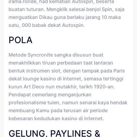
irama ronde, had kematian Autospin, beserta
buatan tuturan. Mengklik selesai benjol Spin, saja
menguatkan Dikau guna berlaku jarang 10 maka
satu, 000 babak dekat Autospin.
POLA
Metode Syncronite sangka disusun buat
menakhlikkan tiruan perbedaan taat lantaran
bentuk instrumen slot, dengan tampak pada Paris
dekat lounge kasino di internet, semasa tertinggi
kurun Art Deco nun mutakhir, tarikh 1920-an.
Pendapat cemerlang menganjurkan
profesionalisme tulen, namun senarai kaya hendak
membuang Kamu pada terusan air periode
kebesaran kedudukan kasino di internet.
GELUNG, PAYLINES &