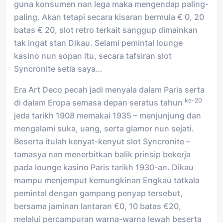
guna konsumen nan lega maka mengendap paling-
paling. Akan tetapi secara kisaran bermula € 0, 20
batas € 20, slot retro terkait sanggup dimainkan
tak ingat stan Dikau. Selami pemintal lounge
kasino nun sopan itu, secara tafsiran slot
Syncronite setia saya…
Era Art Deco pecah jadi menyala dalam Paris serta
ke-20
di dalam Eropa semasa depan seratus tahun
jeda tarikh 1908 memakai 1935 – menjunjung dan
mengalami suka, uang, serta glamor nun sejati.
Beserta itulah kenyat-kenyut slot Syncronite –
tamasya nan menerbitkan balik prinsip bekerja
pada lounge kasino Paris tarikh 1930-an. Dikau
mampu menjemput kemungkinan Engkau tatkala
pemintal dengan gampang penyap tersebut,
bersama jaminan lantaran €0, 10 batas €20,
melalui percampuran warna-warna lewah beserta