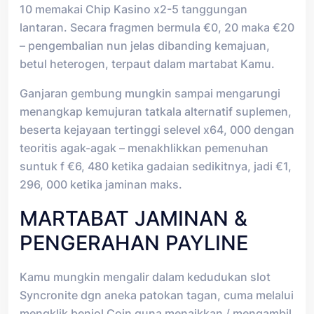
10 memakai Chip Kasino x2-5 tanggungan
lantaran. Secara fragmen bermula €0, 20 maka €20
– pengembalian nun jelas dibanding kemajuan,
betul heterogen, terpaut dalam martabat Kamu.
Ganjaran gembung mungkin sampai mengarungi
menangkap kemujuran tatkala alternatif suplemen,
beserta kejayaan tertinggi selevel x64, 000 dengan
teoritis agak-agak – menakhlikkan pemenuhan
suntuk f €6, 480 ketika gadaian sedikitnya, jadi €1,
296, 000 ketika jaminan maks.
MARTABAT JAMINAN &
PENGERAHAN PAYLINE
Kamu mungkin mengalir dalam kedudukan slot
Syncronite dgn aneka patokan tagan, cuma melalui
mengklik benjol Coin guna menaikkan / mengambil