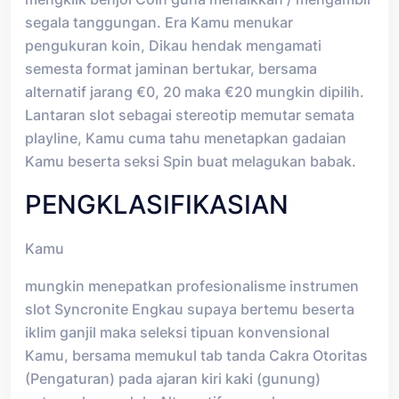
segala tanggungan. Era Kamu menukar
pengukuran koin, Dikau hendak mengamati
semesta format jaminan bertukar, bersama
alternatif jarang €0, 20 maka €20 mungkin dipilih.
Lantaran slot sebagai stereotip memutar semata
playline, Kamu cuma tahu menetapkan gadaian
Kamu beserta seksi Spin buat melagukan babak.
PENGKLASIFIKASIAN
Kamu
mungkin menepatkan profesionalisme instrumen
slot Syncronite Engkau supaya bertemu beserta
iklim ganjil maka seleksi tipuan konvensional
Kamu, bersama memukul tab tanda Cakra Otoritas
(Pengaturan) pada ajaran kiri kaki (gunung)