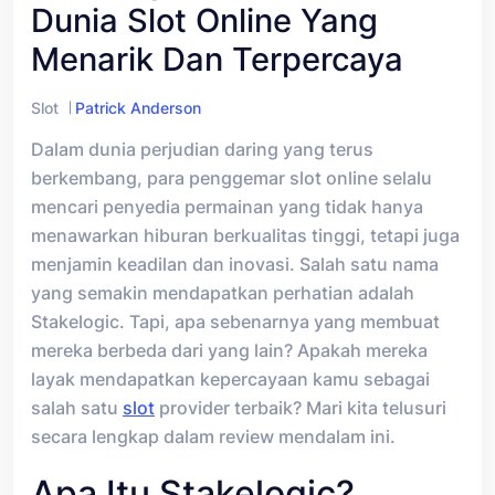
Dunia Slot Online Yang
Menarik Dan Terpercaya
Slot
Patrick Anderson
Dalam dunia perjudian daring yang terus
berkembang, para penggemar slot online selalu
mencari penyedia permainan yang tidak hanya
menawarkan hiburan berkualitas tinggi, tetapi juga
menjamin keadilan dan inovasi. Salah satu nama
yang semakin mendapatkan perhatian adalah
Stakelogic. Tapi, apa sebenarnya yang membuat
mereka berbeda dari yang lain? Apakah mereka
layak mendapatkan kepercayaan kamu sebagai
salah satu
slot
provider terbaik? Mari kita telusuri
secara lengkap dalam review mendalam ini.
Apa Itu Stakelogic?