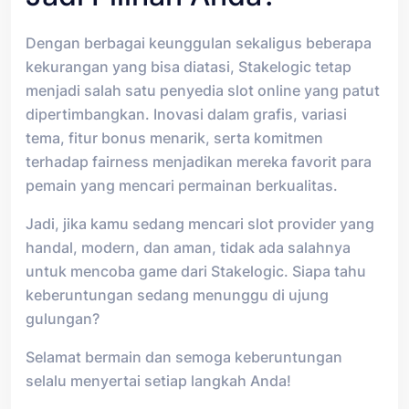
Dengan berbagai keunggulan sekaligus beberapa
kekurangan yang bisa diatasi, Stakelogic tetap
menjadi salah satu penyedia slot online yang patut
dipertimbangkan. Inovasi dalam grafis, variasi
tema, fitur bonus menarik, serta komitmen
terhadap fairness menjadikan mereka favorit para
pemain yang mencari permainan berkualitas.
Jadi, jika kamu sedang mencari slot provider yang
handal, modern, dan aman, tidak ada salahnya
untuk mencoba game dari Stakelogic. Siapa tahu
keberuntungan sedang menunggu di ujung
gulungan?
Selamat bermain dan semoga keberuntungan
selalu menyertai setiap langkah Anda!