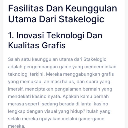
Fasilitas Dan Keunggulan
Utama Dari Stakelogic
1. Inovasi Teknologi Dan
Kualitas Grafis
Salah satu keunggulan utama dari Stakelogic
adalah pengembangan game yang mencerminkan
teknologi terkini. Mereka menggabungkan grafis
yang memukau, animasi halus, dan suara yang
imersif, menciptakan pengalaman bermain yang
mendekati kasino nyata. Apakah kamu pernah
merasa seperti sedang berada di lantai kasino
lengkap dengan visual yang hidup? Itulah yang
selalu mereka upayakan melalui game-game
mereka.