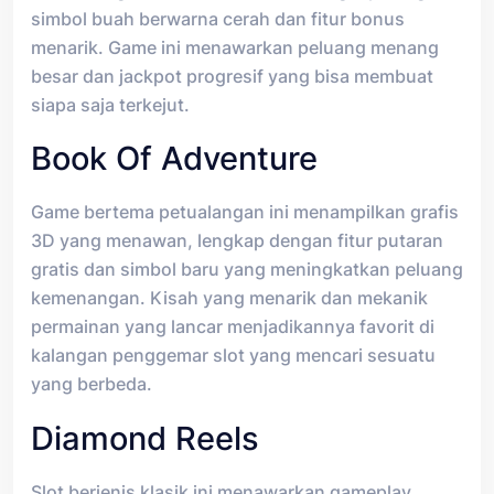
simbol buah berwarna cerah dan fitur bonus
menarik. Game ini menawarkan peluang menang
besar dan jackpot progresif yang bisa membuat
siapa saja terkejut.
Book Of Adventure
Game bertema petualangan ini menampilkan grafis
3D yang menawan, lengkap dengan fitur putaran
gratis dan simbol baru yang meningkatkan peluang
kemenangan. Kisah yang menarik dan mekanik
permainan yang lancar menjadikannya favorit di
kalangan penggemar slot yang mencari sesuatu
yang berbeda.
Diamond Reels
Slot berjenis klasik ini menawarkan gameplay