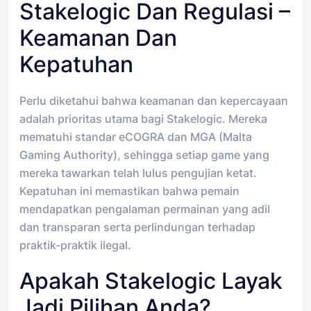
Stakelogic Dan Regulasi –
Keamanan Dan
Kepatuhan
Perlu diketahui bahwa keamanan dan kepercayaan
adalah prioritas utama bagi Stakelogic. Mereka
mematuhi standar eCOGRA dan MGA (Malta
Gaming Authority), sehingga setiap game yang
mereka tawarkan telah lulus pengujian ketat.
Kepatuhan ini memastikan bahwa pemain
mendapatkan pengalaman permainan yang adil
dan transparan serta perlindungan terhadap
praktik-praktik ilegal.
Apakah Stakelogic Layak
Jadi Pilihan Anda?