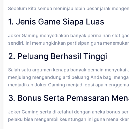
Sebelum kita semua meninjau lebih besar jarak mengena
1. Jenis Game Siapa Luas
Joker Gaming menyediakan banyak permainan slot gac
sendiri. Ini memungkinkan partisipan guna menemukan
2. Peluang Berhasil Tinggi
Salah satu argumen kenapa banyak pemain menyukai Jo
menjulang mengandung arti peluang Anda bagi mengala
menjadikan Joker Gaming menjadi opsi apa menggema
3. Bonus Serta Pemasaran Men
Joker Gaming serta diketahui dengan aneka bonus sert
pelaku bisa mengambil keuntungan ini guna menaikkan