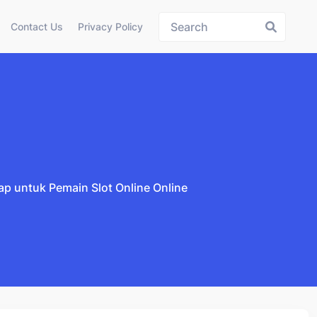
Contact Us
Privacy Policy
p untuk Pemain Slot Online Online