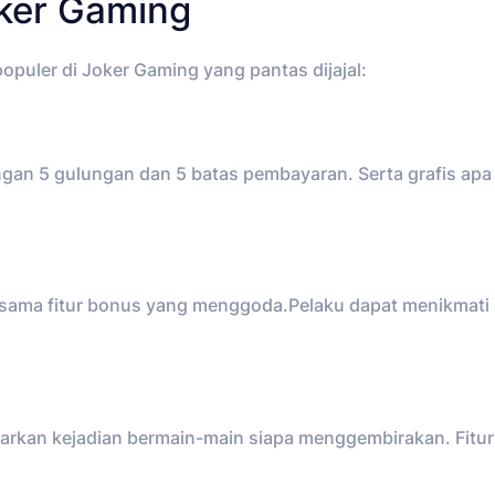
oker Gaming
populer di Joker Gaming yang pantas dijajal:
ngan 5 gulungan dan 5 batas pembayaran. Serta grafis apa 
sama fitur bonus yang menggoda.Pelaku dapat menikmati 
warkan kejadian bermain-main siapa menggembirakan. Fit