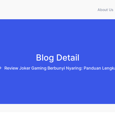
About Us
Blog Detail
Review Joker Gaming Berbunyi Nyaring: Panduan Lengka