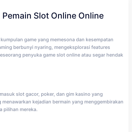
Pemain Slot Online Online
sebab kumpulan game yang memesona dan kesempatan
Gaming berbunyi nyaring, mengeksplorasi features
 seseorang penyuka game slot online atau segar hendak
masuk slot gacor, poker, dan gim kasino yang
ming menawarkan kejadian bermain yang menggembirakan
 pilihan mereka.