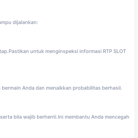
ampu dijalankan:
tap.Pastikan untuk menginspeksi informasi RTP SLOT
bermain Anda dan menaikkan probabilitas berhasil.
serta bila wajib berhenti.Ini membantu Anda mencegah