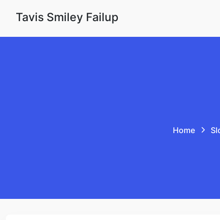
Skip to content
Tavis Smiley Failup
Home
Sl