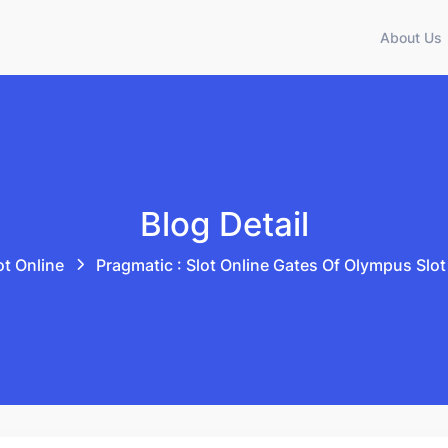
About Us
Blog Detail
ot Online
Pragmatic : Slot Online Gates Of Olympus Sl