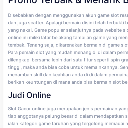
Disebabkan dengan menggunakan akun game slot resmi
dan juga scatter. Apalagi bermain disini telah terbukt
yang nakal. Game populer selanjutnya pada website slot
online ini miliki latar belakang tampilan game yang 
tembak. Tenang saja, dikarenakan bermain di game slot
Para pemain slot yang mudah menang di di dalam perma
dilengkapi bersama lebih dari satu fitur seperti spin
tinggi, maka anda bisa coba untuk memainkannya. Sem
menambah skill dan keahlian anda di di dalam permaina
berikan keuntungan di mana anda bisa bermain slot b
Judi Online
Slot Gacor online juga merupakan jenis permainan yan
tiap anggotanya pelung besar di dalam mendapatkan s
ialah kategori game taruhan yang tergolong memadai 