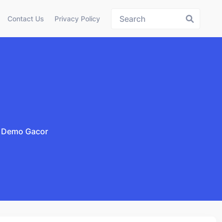
Contact Us
Privacy Policy
ot Demo Gacor