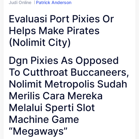
Judi Online
Patrick Anderson
Evaluasi Port Pixies Or
Helps Make Pirates
(Nolimit City)
Dgn Pixies As Opposed
To Cutthroat Buccaneers,
Nolimit Metropolis Sudah
Merilis Cara Mereka
Melalui Sperti Slot
Machine Game
“Megaways”