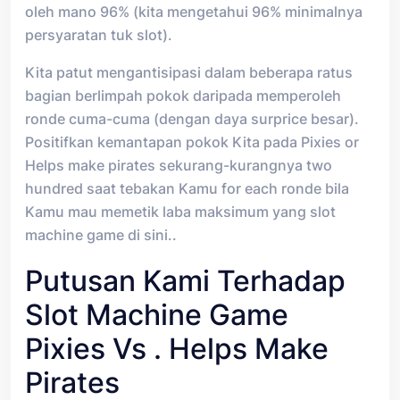
oleh mano 96% (kita mengetahui 96% minimalnya
persyaratan tuk slot).
Kita patut mengantisipasi dalam beberapa ratus
bagian berlimpah pokok daripada memperoleh
ronde cuma-cuma (dengan daya surprice besar).
Positifkan kemantapan pokok Kita pada Pixies or
Helps make pirates sekurang-kurangnya two
hundred saat tebakan Kamu for each ronde bila
Kamu mau memetik laba maksimum yang slot
machine game di sini..
Putusan Kami Terhadap
Slot Machine Game
Pixies Vs . Helps Make
Pirates