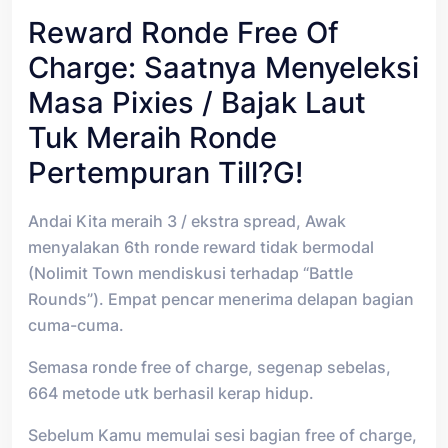
Reward Ronde Free Of
Charge: Saatnya Menyeleksi
Masa Pixies / Bajak Laut
Tuk Meraih Ronde
Pertempuran Till?g!
Andai Kita meraih 3 / ekstra spread, Awak
menyalakan 6th ronde reward tidak bermodal
(Nolimit Town mendiskusi terhadap “Battle
Rounds”). Empat pencar menerima delapan bagian
cuma-cuma.
Semasa ronde free of charge, segenap sebelas,
664 metode utk berhasil kerap hidup.
Sebelum Kamu memulai sesi bagian free of charge,