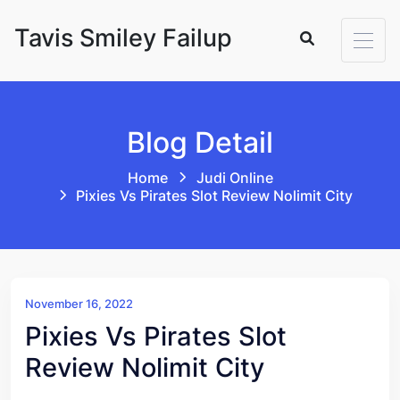
Skip to content
Tavis Smiley Failup
Blog Detail
Home
Judi Online
Pixies Vs Pirates Slot Review Nolimit City
November 16, 2022
Pixies Vs Pirates Slot
Review Nolimit City