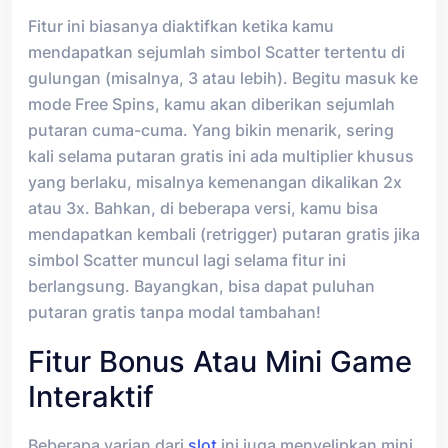
Fitur ini biasanya diaktifkan ketika kamu
mendapatkan sejumlah simbol Scatter tertentu di
gulungan (misalnya, 3 atau lebih). Begitu masuk ke
mode Free Spins, kamu akan diberikan sejumlah
putaran cuma-cuma. Yang bikin menarik, sering
kali selama putaran gratis ini ada multiplier khusus
yang berlaku, misalnya kemenangan dikalikan 2x
atau 3x. Bahkan, di beberapa versi, kamu bisa
mendapatkan kembali (retrigger) putaran gratis jika
simbol Scatter muncul lagi selama fitur ini
berlangsung. Bayangkan, bisa dapat puluhan
putaran gratis tanpa modal tambahan!
Fitur Bonus Atau Mini Game
Interaktif
Beberapa varian dari
slot
ini juga menyelipkan mini