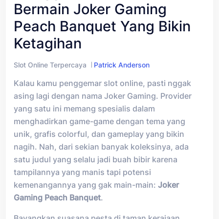
Bermain Joker Gaming
Peach Banquet Yang Bikin
Ketagihan
Slot Online Terpercaya
Patrick Anderson
Kalau kamu penggemar slot online, pasti nggak
asing lagi dengan nama Joker Gaming. Provider
yang satu ini memang spesialis dalam
menghadirkan game-game dengan tema yang
unik, grafis colorful, dan gameplay yang bikin
nagih. Nah, dari sekian banyak koleksinya, ada
satu judul yang selalu jadi buah bibir karena
tampilannya yang manis tapi potensi
kemenangannya yang gak main-main:
Joker
Gaming Peach Banquet
.
Bayangkan suasana pesta di taman kerajaan,