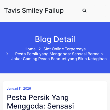
Skip to content
Tavis Smiley Failup
Blog Detail
Home
Slot Online Terpercaya
Pesta Persik yang Menggoda: Sensasi Bermain
Joker Gaming Peach Banquet yang Bikin Ketagihan
Januari 11, 2026
Pesta Persik Yang
Menggoda: Sensasi