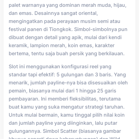
palet warnanya yang dominan merah muda, hijau,
dan emas. Desainnya sangat oriental,
mengingatkan pada perayaan musim semi atau
festival panen di Tiongkok. Simbol-simbolnya pun
dibuat dengan detail yang apik, mulai dari kendi
keramik, lampion merah, koin emas, karakter
bertema, tentu saja buah persik yang berkilauan.
Slot ini menggunakan konfigurasi reel yang
standar tapi efektif: 5 gulungan dan 3 baris. Yang
menarik, jumlah payline-nya bisa disesuaikan oleh
pemain, biasanya mulai dari 1 hingga 25 garis
pembayaran. Ini memberi fleksibilitas, terutama
buat kamu yang suka mengatur strategi taruhan.
Untuk mulai bermain, kamu tinggal pilih nilai koin
dan jumlah payline yang diinginkan, lalu putar
gulungannya. Simbol Scatter (biasanya gambar