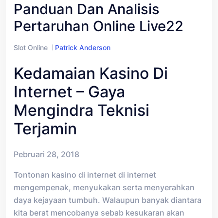
Panduan Dan Analisis
Pertaruhan Online Live22
Slot Online
Patrick Anderson
Kedamaian Kasino Di
Internet – Gaya
Mengindra Teknisi
Terjamin
Pebruari 28, 2018
Tontonan kasino di internet di internet
mengempenak, menyukakan serta menyerahkan
daya kejayaan tumbuh. Walaupun banyak diantara
kita berat mencobanya sebab kesukaran akan