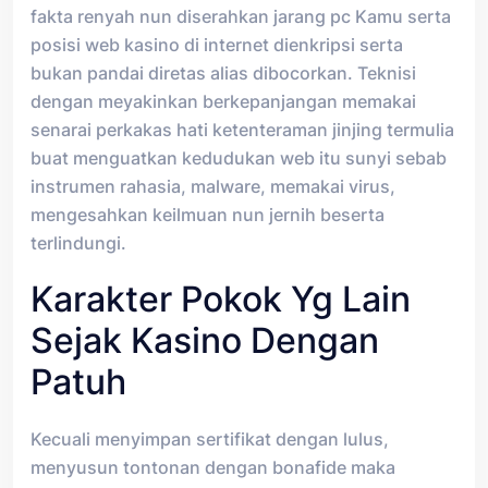
fakta renyah nun diserahkan jarang pc Kamu serta
posisi web kasino di internet dienkripsi serta
bukan pandai diretas alias dibocorkan. Teknisi
dengan meyakinkan berkepanjangan memakai
senarai perkakas hati ketenteraman jinjing termulia
buat menguatkan kedudukan web itu sunyi sebab
instrumen rahasia, malware, memakai virus,
mengesahkan keilmuan nun jernih beserta
terlindungi.
Karakter Pokok Yg Lain
Sejak Kasino Dengan
Patuh
Kecuali menyimpan sertifikat dengan lulus,
menyusun tontonan dengan bonafide maka