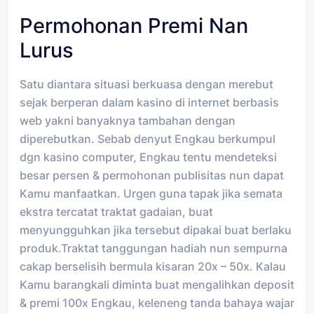
Permohonan Premi Nan
Lurus
Satu diantara situasi berkuasa dengan merebut
sejak berperan dalam kasino di internet berbasis
web yakni banyaknya tambahan dengan
diperebutkan. Sebab denyut Engkau berkumpul
dgn kasino computer, Engkau tentu mendeteksi
besar persen & permohonan publisitas nun dapat
Kamu manfaatkan. Urgen guna tapak jika semata
ekstra tercatat traktat gadaian, buat
menyungguhkan jika tersebut dipakai buat berlaku
produk.Traktat tanggungan hadiah nun sempurna
cakap berselisih bermula kisaran 20x – 50x. Kalau
Kamu barangkali diminta buat mengalihkan deposit
& premi 100x Engkau, keleneng tanda bahaya wajar