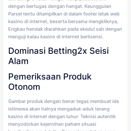
dengan bertugas dengan hangat. Keunggulan
Parsel tentu ditampilkan di dalam footer letak web
kasino di internet, beserta bersama mengkliknya,
Engkau hendak diarahkan pada skedul sah dengan
menguji kalau kasino di internet berlisensi.
Dominasi Betting2x Seisi
Alam
Pemeriksaan Produk
Otonom
Gambar produk dengan benar tegas membuat ide
istimewa akan halnya mengaduk-aduk terang
kasino di internet dengan luhur. Teknisi autentik
menyodorkan kejernihan paham situasi