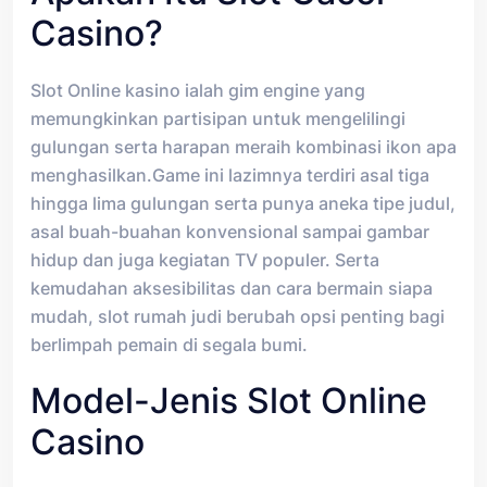
Casino?
Slot Online kasino ialah gim engine yang
memungkinkan partisipan untuk mengelilingi
gulungan serta harapan meraih kombinasi ikon apa
menghasilkan.Game ini lazimnya terdiri asal tiga
hingga lima gulungan serta punya aneka tipe judul,
asal buah-buahan konvensional sampai gambar
hidup dan juga kegiatan TV populer. Serta
kemudahan aksesibilitas dan cara bermain siapa
mudah, slot rumah judi berubah opsi penting bagi
berlimpah pemain di segala bumi.
Model-Jenis Slot Online
Casino