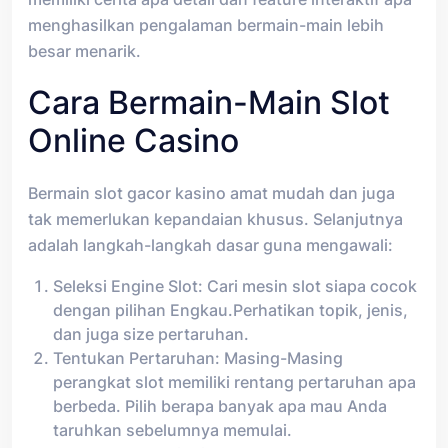
menghasilkan pengalaman bermain-main lebih
besar menarik.
Cara Bermain-Main Slot
Online Casino
Bermain slot gacor kasino amat mudah dan juga
tak memerlukan kepandaian khusus. Selanjutnya
adalah langkah-langkah dasar guna mengawali:
Seleksi Engine Slot: Cari mesin slot siapa cocok
dengan pilihan Engkau.Perhatikan topik, jenis,
dan juga size pertaruhan.
Tentukan Pertaruhan: Masing-Masing
perangkat slot memiliki rentang pertaruhan apa
berbeda. Pilih berapa banyak apa mau Anda
taruhkan sebelumnya memulai.