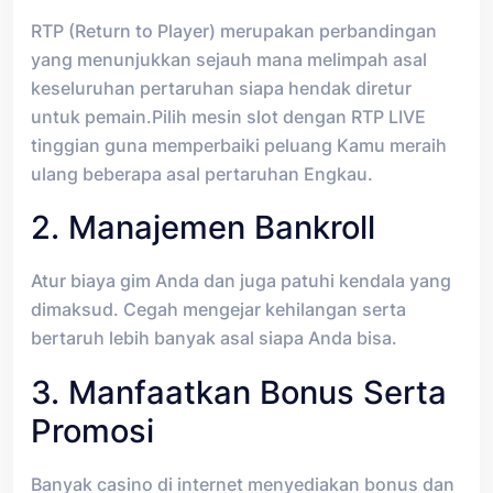
RTP (Return to Player) merupakan perbandingan
yang menunjukkan sejauh mana melimpah asal
keseluruhan pertaruhan siapa hendak diretur
untuk pemain.Pilih mesin slot dengan RTP LIVE
tinggian guna memperbaiki peluang Kamu meraih
ulang beberapa asal pertaruhan Engkau.
2. Manajemen Bankroll
Atur biaya gim Anda dan juga patuhi kendala yang
dimaksud. Cegah mengejar kehilangan serta
bertaruh lebih banyak asal siapa Anda bisa.
3. Manfaatkan Bonus Serta
Promosi
Banyak casino di internet menyediakan bonus dan