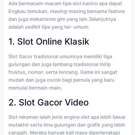
Ada bermacam-macam tipe slot kasino apa dapat
Engkau temukan, masing-masing bersama feature
dan juga mekanisme gim yang lain.Selanjutnya
adalah sedikit tipe yang ter- umum:
1. Slot Online Klasik
Slot Gacor tradisional umumnya memiliki tiga
gulungan dan juga lambang tradisional mirip
fruktus, nomor, serta lonceng. Game ini sangat
mudah dan juga cocok bagi pemula yang baru
memulai bermain-main.
2. Slot Gacor Video
Slot rekaman ialah jenis engine slot apa lebih besar
mutakhir serta lima gulungan dan grafik yang lebih
canggih. Mereka banyak kali masa diperlengkapi