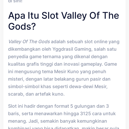
di sini!
Apa Itu Slot Valley Of The
Gods?
Valley Of The Gods
adalah sebuah slot online yang
dikembangkan oleh Yggdrasil Gaming, salah satu
penyedia game ternama yang dikenal dengan
kualitas grafis tinggi dan inovasi gameplay. Game
ini mengusung tema Mesir Kuno yang penuh
misteri, dengan latar belakang gurun pasir dan
simbol-simbol khas seperti dewa-dewi Mesir,
scarab, dan artefak kuno.
Slot ini hadir dengan format 5 gulungan dan 3
baris, serta menawarkan hingga 3125 cara untuk
menang. Jadi, semakin banyak kemungkinan
kombinasi yang bisa didapatkan, makin besar pula