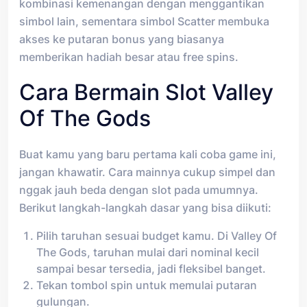
kombinasi kemenangan dengan menggantikan
simbol lain, sementara simbol Scatter membuka
akses ke putaran bonus yang biasanya
memberikan hadiah besar atau free spins.
Cara Bermain Slot Valley
Of The Gods
Buat kamu yang baru pertama kali coba game ini,
jangan khawatir. Cara mainnya cukup simpel dan
nggak jauh beda dengan slot pada umumnya.
Berikut langkah-langkah dasar yang bisa diikuti:
Pilih taruhan sesuai budget kamu. Di Valley Of
The Gods, taruhan mulai dari nominal kecil
sampai besar tersedia, jadi fleksibel banget.
Tekan tombol spin untuk memulai putaran
gulungan.