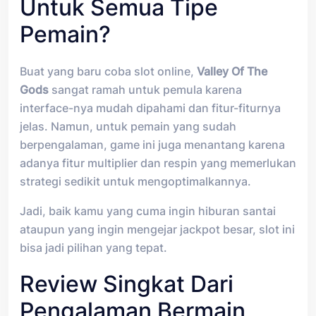
Untuk Semua Tipe
Pemain?
Buat yang baru coba slot online,
Valley Of The
Gods
sangat ramah untuk pemula karena
interface-nya mudah dipahami dan fitur-fiturnya
jelas. Namun, untuk pemain yang sudah
berpengalaman, game ini juga menantang karena
adanya fitur multiplier dan respin yang memerlukan
strategi sedikit untuk mengoptimalkannya.
Jadi, baik kamu yang cuma ingin hiburan santai
ataupun yang ingin mengejar jackpot besar, slot ini
bisa jadi pilihan yang tepat.
Review Singkat Dari
Pengalaman Bermain