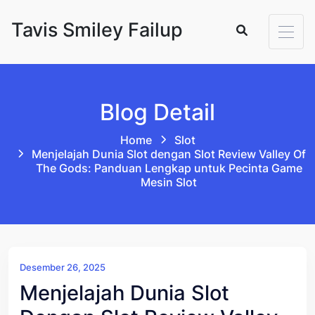
Skip to content
Tavis Smiley Failup
Blog Detail
Home
Slot
Menjelajah Dunia Slot dengan Slot Review Valley Of
The Gods: Panduan Lengkap untuk Pecinta Game
Mesin Slot
Desember 26, 2025
Menjelajah Dunia Slot