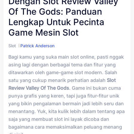
Dengan Slot Review Valley
Of The Gods: Panduan
Lengkap Untuk Pecinta
Game Mesin Slot
Slot
Patrick Anderson
Bagi kamu yang suka main slot online, pasti nggak
asing lagi dengan berbagai tema dan fitur yang
ditawarkan oleh game-game slot modern. Salah
satu yang cukup menarik perhatian adalah
Slot
Review Valley Of The Gods
. Game ini bukan cuma
punya grafis yang keren, tapi juga fitur-fitur unik
yang bikin pengalaman bermain jadi lebih seru dan
menantang. Yuk, kita kulik lebih dalam tentang apa
saja yang membuat slot ini layak dicoba dan
bagaimana cara memaksimalkan peluang menang