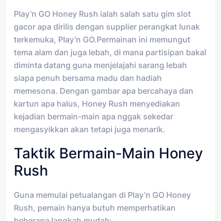
Play’n GO Honey Rush ialah salah satu gim slot
gacor apa dirilis dengan supplier perangkat lunak
terkemuka, Play’n GO.Permainan ini memungut
tema alam dan juga lebah, di mana partisipan bakal
diminta datang guna menjelajahi sarang lebah
siapa penuh bersama madu dan hadiah
memesona. Dengan gambar apa bercahaya dan
kartun apa halus, Honey Rush menyediakan
kejadian bermain-main apa nggak sekedar
mengasyikkan akan tetapi juga menarik.
Taktik Bermain-Main Honey
Rush
Guna memulai petualangan di Play’n GO Honey
Rush, pemain hanya butuh memperhatikan
beberapa langkah mudah: