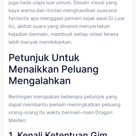
juga nada siapa luar umum. Desain visual yang
kaya warna dan rincian menghasilkan suasana
fantastis apa menggaet pemain sejak awal.Di Luar
itu, akibat suara yang dinamis menyertakan
kejadian bermain, membuat setiap rotasi terasa
lebih banyak mendebarkan.
Petunjuk Untuk
Menaikkan Peluang
Mengalahkan
Beriringan merupakan beberapa petunjuk yang
dapat membantu pemain meningkatkan peluang
orang-orang itu waktu bermain-main Dragon
Maiden:
1. Kenali Ketentuan Gim