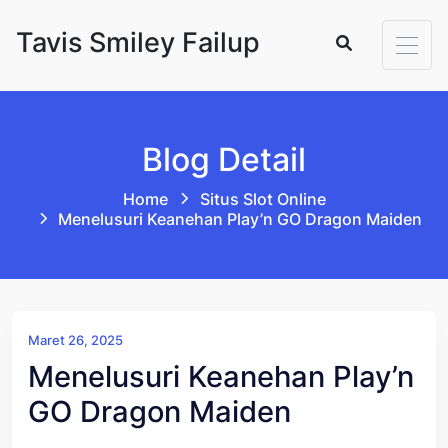
Skip to content
Tavis Smiley Failup
Blog Detail
Home
Situs Slot Online
Menelusuri Keanehan Play’n GO Dragon Maiden
Maret 26, 2025
Menelusuri Keanehan Play’n
GO Dragon Maiden