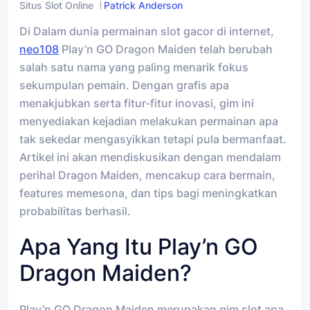
Situs Slot Online
Patrick Anderson
Di Dalam dunia permainan slot gacor di internet,
neo108
Play’n GO Dragon Maiden telah berubah
salah satu nama yang paling menarik fokus
sekumpulan pemain. Dengan grafis apa
menakjubkan serta fitur-fitur inovasi, gim ini
menyediakan kejadian melakukan permainan apa
tak sekedar mengasyikkan tetapi pula bermanfaat.
Artikel ini akan mendiskusikan dengan mendalam
perihal Dragon Maiden, mencakup cara bermain,
features memesona, dan tips bagi meningkatkan
probabilitas berhasil.
Apa Yang Itu Play’n GO
Dragon Maiden?
Play’n GO Dragon Maiden merupakan gim slot apa