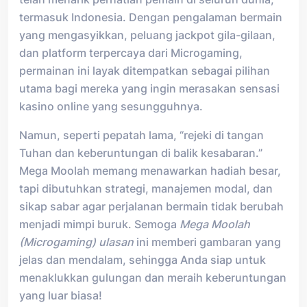
termasuk Indonesia. Dengan pengalaman bermain
yang mengasyikkan, peluang jackpot gila-gilaan,
dan platform terpercaya dari Microgaming,
permainan ini layak ditempatkan sebagai pilihan
utama bagi mereka yang ingin merasakan sensasi
kasino online yang sesungguhnya.
Namun, seperti pepatah lama, “rejeki di tangan
Tuhan dan keberuntungan di balik kesabaran.”
Mega Moolah memang menawarkan hadiah besar,
tapi dibutuhkan strategi, manajemen modal, dan
sikap sabar agar perjalanan bermain tidak berubah
menjadi mimpi buruk. Semoga
Mega Moolah
(Microgaming) ulasan
ini memberi gambaran yang
jelas dan mendalam, sehingga Anda siap untuk
menaklukkan gulungan dan meraih keberuntungan
yang luar biasa!