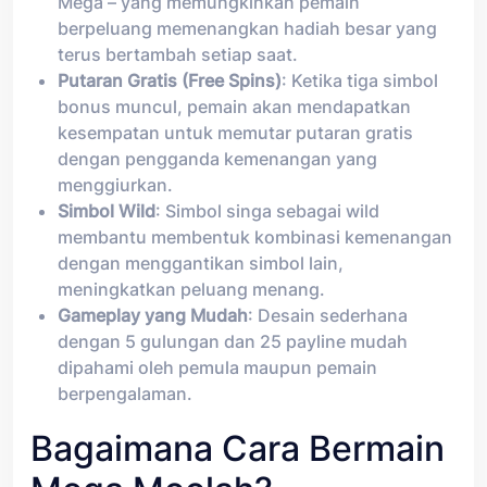
Mega – yang memungkinkan pemain
berpeluang memenangkan hadiah besar yang
terus bertambah setiap saat.
Putaran Gratis (Free Spins)
: Ketika tiga simbol
bonus muncul, pemain akan mendapatkan
kesempatan untuk memutar putaran gratis
dengan pengganda kemenangan yang
menggiurkan.
Simbol Wild
: Simbol singa sebagai wild
membantu membentuk kombinasi kemenangan
dengan menggantikan simbol lain,
meningkatkan peluang menang.
Gameplay yang Mudah
: Desain sederhana
dengan 5 gulungan dan 25 payline mudah
dipahami oleh pemula maupun pemain
berpengalaman.
Bagaimana Cara Bermain