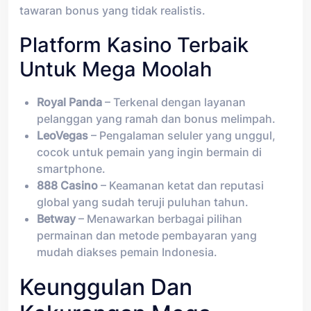
tawaran bonus yang tidak realistis.
Platform Kasino Terbaik
Untuk Mega Moolah
Royal Panda
– Terkenal dengan layanan
pelanggan yang ramah dan bonus melimpah.
LeoVegas
– Pengalaman seluler yang unggul,
cocok untuk pemain yang ingin bermain di
smartphone.
888 Casino
– Keamanan ketat dan reputasi
global yang sudah teruji puluhan tahun.
Betway
– Menawarkan berbagai pilihan
permainan dan metode pembayaran yang
mudah diakses pemain Indonesia.
Keunggulan Dan