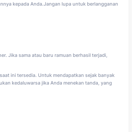
kannya kepada Anda.Jangan lupa untuk berlangganan
 Jika sama atau baru ramuan berhasil terjadi,
 saat ini tersedia. Untuk mendapatkan sejak banyak
akukan kedaluwarsa jika Anda menekan tanda, yang