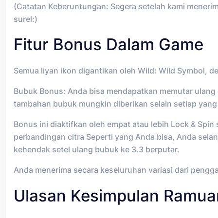
(Catatan Keberuntungan: Segera setelah kami meneri
surel:)
Fitur Bonus Dalam Game
Semua liyan ikon digantikan oleh Wild: Wild Symbol, 
Bubuk Bonus: Anda bisa mendapatkan memutar ulang da
tambahan bubuk mungkin diberikan selain setiap yan
Bonus ini diaktifkan oleh empat atau lebih Lock & Spi
perbandingan citra Seperti yang Anda bisa, Anda sela
kehendak setel ulang bubuk ke 3.3 berputar.
Anda menerima secara keseluruhan variasi dari penggan
Ulasan Kesimpulan Ramua