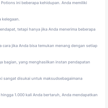
c Potions ini beberapa kehidupan. Anda memiliki
a kelegaan.
endapat, tetapi hanya jika Anda menerima beberapa
cara jika Anda bisa temukan menang dengan setiap
iga bagian, yang menghasilkan instan pendapatan
ki sangat disukai untuk maksudsebagaimana
 hingga 1.000 kali Anda bertaruh, Anda mendapatkan