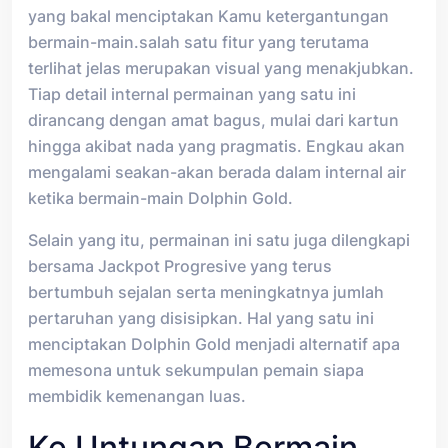
yang bakal menciptakan Kamu ketergantungan
bermain-main.salah satu fitur yang terutama
terlihat jelas merupakan visual yang menakjubkan.
Tiap detail internal permainan yang satu ini
dirancang dengan amat bagus, mulai dari kartun
hingga akibat nada yang pragmatis. Engkau akan
mengalami seakan-akan berada dalam internal air
ketika bermain-main Dolphin Gold.
Selain yang itu, permainan ini satu juga dilengkapi
bersama Jackpot Progresive yang terus
bertumbuh sejalan serta meningkatnya jumlah
pertaruhan yang disisipkan. Hal yang satu ini
menciptakan Dolphin Gold menjadi alternatif apa
memesona untuk sekumpulan pemain siapa
membidik kemenangan luas.
Ke Untungan Bermain