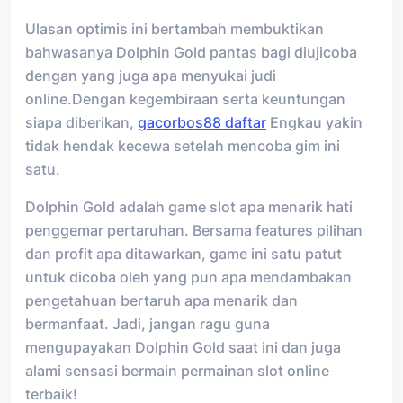
Ulasan optimis ini bertambah membuktikan
bahwasanya Dolphin Gold pantas bagi diujicoba
dengan yang juga apa menyukai judi
online.Dengan kegembiraan serta keuntungan
siapa diberikan,
gacorbos88 daftar
Engkau yakin
tidak hendak kecewa setelah mencoba gim ini
satu.
Dolphin Gold adalah game slot apa menarik hati
penggemar pertaruhan. Bersama features pilihan
dan profit apa ditawarkan, game ini satu patut
untuk dicoba oleh yang pun apa mendambakan
pengetahuan bertaruh apa menarik dan
bermanfaat. Jadi, jangan ragu guna
mengupayakan Dolphin Gold saat ini dan juga
alami sensasi bermain permainan slot online
terbaik!