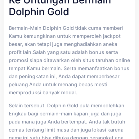
Dolphin Gold
Bermain-Main Dolphin Gold tidak cuma memberi
Kamu kemungkinan untuk memperoleh jackpot
besar, akan tetapi juga menghadiahkan aneka
profit lain.Salah yang satu adalah bonus serta
promosi siapa ditawarkan oleh situs taruhan online
tempat Kamu bermain. Serta memanfaatkan bonus
dan peningkatan ini, Anda dapat memperbesar
peluang Anda untuk menang bebas mesti
memproduksi banyak modal.
Selain tersebut, Dolphin Gold pula membolehkan
Engkau bagi bermain-main kapan juga dan juga
pada mana juga Anda bertempat. Anda tak butuh
cemas tentang limit masa dan juga lokasi karena
game ini satu bisa dibuka dengan perangkat apa