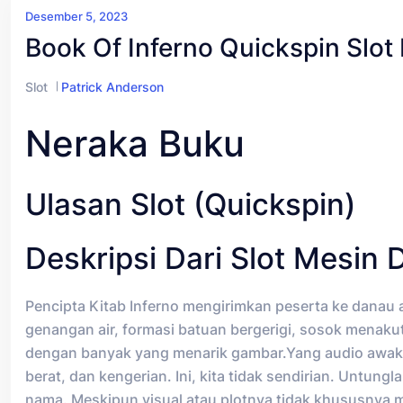
Desember 5, 2023
Book Of Inferno Quickspin Slot
Slot
Patrick Anderson
Neraka Buku
Ulasan Slot (Quickspin)
Deskripsi Dari Slot Mesin 
Pencipta Kitab Inferno mengirimkan peserta ke danau ap
genangan air, formasi batuan bergerigi, sosok menaku
dengan banyak yang menarik gambar.Yang audio awak 
berat, dan kengerian. Ini, kita tidak sendirian. Untungl
nama. Meskipun visual atau plotnya tidak khususnya m