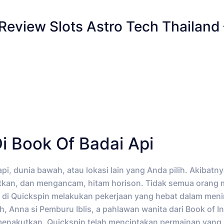
 Review Slots Astro Tech Thailan
Di Book Of Badai Api
i, dunia bawah, atau lokasi lain yang Anda pilih. Akibatn
tkan, dan mengancam, hitam horison. Tidak semua orang me
di Quickspin melakukan pekerjaan yang hebat dalam men
ah, Anna si Pemburu Iblis, a pahlawan wanita dari Book of I
enakutkan, Quickspin telah menciptakan permainan yang se