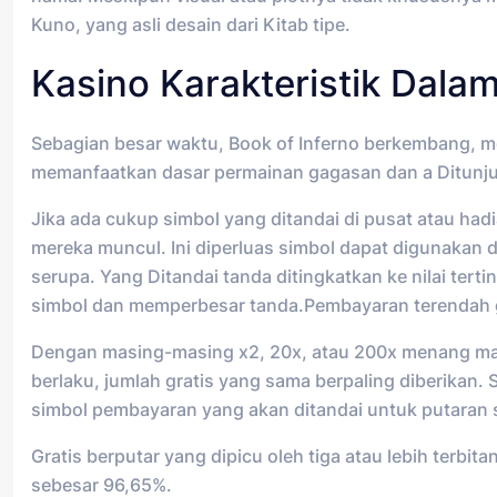
Kuno, yang asli desain dari Kitab tipe.
Kasino Karakteristik Dalam
Sebagian besar waktu, Book of Inferno berkembang, 
memanfaatkan dasar permainan gagasan dan a Ditunj
Jika ada cukup simbol yang ditandai di pusat atau h
mereka muncul. Ini diperluas simbol dapat digunakan d
serupa. Yang Ditandai tanda ditingkatkan ke nilai te
simbol dan memperbesar tanda.Pembayaran terendah ga
Dengan masing-masing x2, 20x, atau 200x menang main ju
berlaku, jumlah gratis yang sama berpaling diberikan.
simbol pembayaran yang akan ditandai untuk putaran 
Gratis berputar yang dipicu oleh tiga atau lebih terbita
sebesar 96,65%.