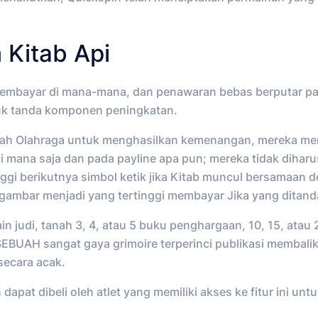
 Kitab Api
membayar di mana-mana, dan penawaran bebas berputar pa
uk tanda komponen peningkatan.
adiah Olahraga untuk menghasilkan kemenangan, mereka me
i mana saja dan pada payline apa pun; mereka tidak dihar
rtinggi berikutnya simbol ketik jika Kitab muncul bersam
mbar menjadi yang tertinggi membayar Jika yang ditandai
di, tanah 3, 4, atau 5 buku penghargaan, 10, 15, atau 20 g
 SEBUAH sangat gaya grimoire terperinci publikasi membali
secara acak.
n dapat dibeli oleh atlet yang memiliki akses ke fitur ini u