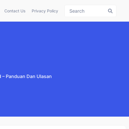
Contact Us
Privacy Policy
nd – Panduan Dan Ulasan