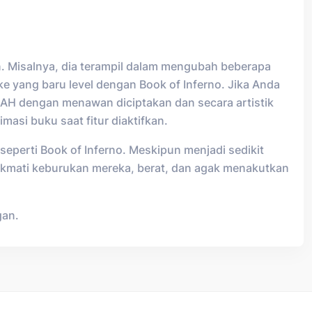
n. Misalnya, dia terampil dalam mengubah beberapa
 yang baru level dengan Book of Inferno. Jika Anda
EBUAH dengan menawan diciptakan dan secara artistik
imasi buku saat fitur diaktifkan.
 seperti Book of Inferno. Meskipun menjadi sedikit
nikmati keburukan mereka, berat, dan agak menakutkan
gan.