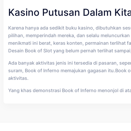
Kasino Putusan Dalam Kit
Karena hanya ada sedikit buku kasino, dibutuhkan ses
pilihan, memperindah mereka, dan selalu meluncurkan
menikmati ini berat, keras konten, permainan terlihat
Desain Book of Slot yang belum pernah terlihat sampai, ji
Ada banyak aktivitas jenis ini tersedia di pasaran, sep
suram, Book of Inferno memajukan gagasan itu.Book o
aktivitas.
Yang khas demonstrasi Book of Inferno menonjol di at