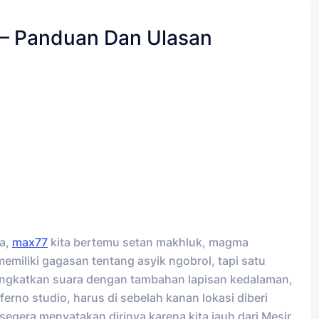
d – Panduan Dan Ulasan
ya,
max77
kita bertemu setan makhluk, magma
miliki gagasan tentang asyik ngobrol, tapi satu
ingkatkan suara dengan tambahan lapisan kedalaman,
nferno studio, harus di sebelah kanan lokasi diberi
gera menyatakan dirinya karena kita jauh dari Mesir