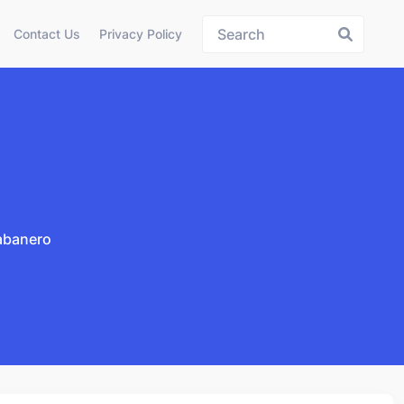
Contact Us
Privacy Policy
abanero