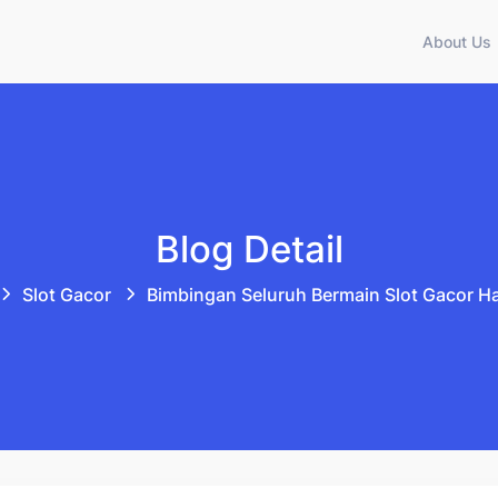
About Us
Blog Detail
Slot Gacor
Bimbingan Seluruh Bermain Slot Gacor H